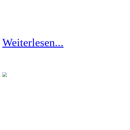
Feuerwehr Groß-Siegharts-S
Einsatz gerufen.
Weiterlesen...
Traktor droht abzustür
Am Nachmittag des 9. Dezem
Feuerwehr Groß-Siegharts-S
Einsatz gerufen.